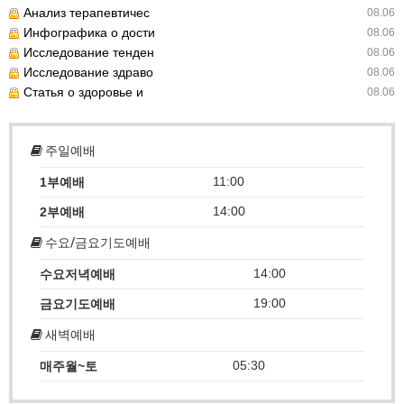
Анализ терапевтичес
08.06
Инфографика о дости
08.06
Исследование тенден
08.06
Исследование здраво
08.06
Статья о здоровье и
08.06
주일예배
11:00
1부예배
14:00
2부예배
수요/금요기도예배
14:00
수요저녁예배
19:00
금요기도예배
새벽예배
05:30
매주월~토