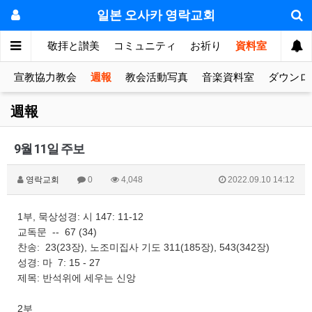
일본 오사카 영락교회
눔의 방
敬拝と讃美
コミュニティ
お祈り
資料室
宣教協力教会
週報
教会活動写真
音楽資料室
ダウンロ
週報
9월 11일 주보
영락교회
0
4,048
2022.09.10 14:12
1부, 묵상성경: 시 147: 11-12
교독문 -- 67 (34)
찬송: 23(23장), 노조미집사 기도 311(185장), 543(342장)
성경: 마 7: 15 - 27
제목: 반석위에 세우는 신앙
2부