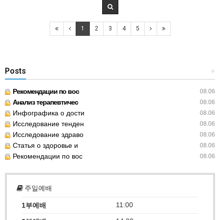
1
2
3
4
5
Posts
+
Рекомендации по вос
08.06
Анализ терапевтичес
08.06
Инфографика о дости
08.06
Исследование тенден
08.06
Исследование здраво
08.06
Статья о здоровье и
08.06
Рекомендации по вос
08.06
주일예배
11:00
1부예배