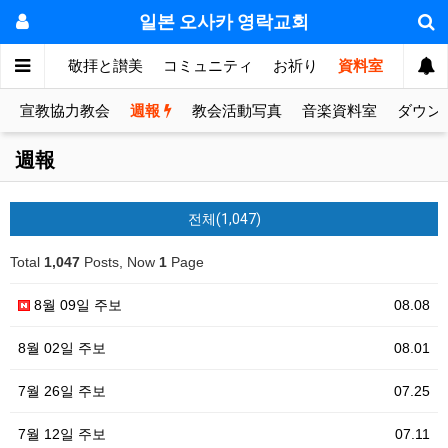
일본 오사카 영락교회
눔의 방
敬拝と讃美
コミュニティ
お祈り
資料室
宣教協力教会
週報
教会活動写真
音楽資料室
ダウン
週報
전체(1,047)
Total
1,047
Posts, Now
1
Page
8월 09일 주보
08.08
8월 02일 주보
08.01
7월 26일 주보
07.25
7월 12일 주보
07.11