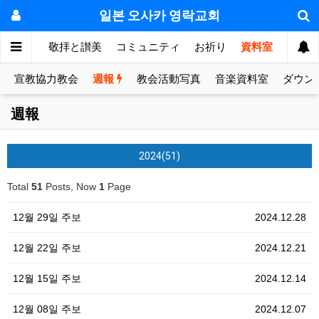
일본 오사카 영락교회
눔의 방
敬拝と讃美
コミュニティ
お祈り
資料室
宣教協力教会
週報
教会活動写真
音楽資料室
ダウン
週報
2024(51)
Total
51
Posts, Now
1
Page
12월 29일 주보
2024.12.28
12월 22일 주보
2024.12.21
12월 15일 주보
2024.12.14
12월 08일 주보
2024.12.07