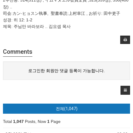
2
: 314
(511장)
,
イムマヌエル会員全員 ,
325(359장), 358(400
부찬송
장) ..
司会:カン·ヒョスン執事,
聖書奉読:上村幸江 ,
お祈り: 田中吏子
성경: 히 12: 1-2
제목: 주님만 바라보라 .. 김요셉 목사
Comments
로그인한 회원만 댓글 등록이 가능합니다.
전체(1,047)
Total
1,047
Posts, Now
1
Page