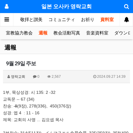
일본 오사카 영락교회
눔의 방
敬拝と讃美
コミュニティ
お祈り
資料室
宣教協力教会
週報
教会活動写真
音楽資料室
ダウンロ
週報
9월 29일 주보
영락교회
0
2,567
2024.09.27 14:39
1
,
: 시 135
: 2 -32
부
묵상성경
-- 67 (34)
교독문
:
​ 8
(9
), 278(336), 450
(376장)
찬송
장
: 엡 4
: 11 - 16
성경
: 교회의 사명 ... 김요셉 목사
제목