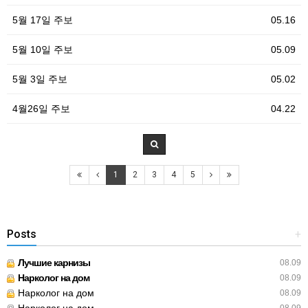
5월 17일 주보
05.16
5월 10일 주보
05.09
5월 3일 주보
05.02
4월26일 주보
04.22
1
2
3
4
5
Posts
+
Лучшие карнизы
08.09
Нарколог на дом
08.09
Нарколог на дом
08.09