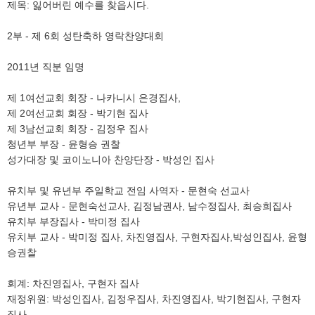
제목: 잃어버린 예수를 찾읍시다.
2부 - 제 6회 성탄축하 영락찬양대회
2011년 직분 임명
제 1여선교회 회장 - 나카니시 은경집사,
제 2여선교회 회장 - 박기현 집사
제 3남선교회 회장 - 김정우 집사
청년부 부장 - 윤형승 권찰
성가대장 및 코이노니아 찬양단장 - 박성인 집사
유치부 및 유년부 주일학교 전임 사역자 - 문현숙 선교사
유년부 교사 - 문현숙선교사, 김정남권사, 남수정집사, 최승희집사
유치부 부장집사 - 박미정 집사
유치부 교사 - 박미정 집사, 차진영집사, 구현자집사,박성인집사, 윤형
승권찰
회계: 차진영집사, 구현자 집사
재정위원: 박성인집사, 김정우집사, 차진영집사, 박기현집사, 구현자
집사