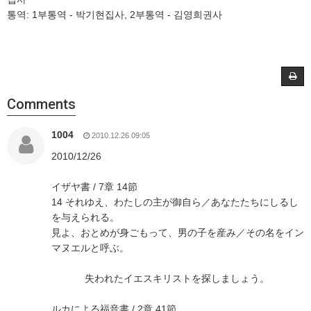
통역: 1부통역 - 박기현집사, 2부통역 - 김영희권사
Comments
1004
2010.12.26 09:05
2010/12/26
イザヤ書 / 7章 14節
14 それゆえ、わたしの主が御自ら／あなたたちにしるし
を与えられる。
見よ、おとめが身ごもって、男の子を産み／その名をイン
マヌエルと呼ぶ。
失われたイエスキリストを探しましょう。
ルカによる福音書 / 2章 41節