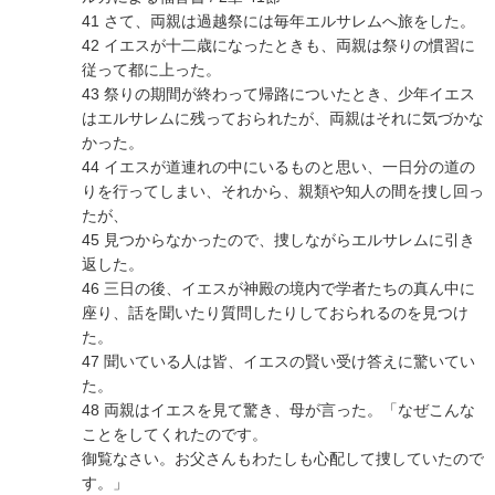
41 さて、両親は過越祭には毎年エルサレムへ旅をした。
42 イエスが十二歳になったときも、両親は祭りの慣習に
従って都に上った。
43 祭りの期間が終わって帰路についたとき、少年イエス
はエルサレムに残っておられたが、両親はそれに気づかな
かった。
44 イエスが道連れの中にいるものと思い、一日分の道の
りを行ってしまい、それから、親類や知人の間を捜し回っ
たが、
45 見つからなかったので、捜しながらエルサレムに引き
返した。
46 三日の後、イエスが神殿の境内で学者たちの真ん中に
座り、話を聞いたり質問したりしておられるのを見つけ
た。
47 聞いている人は皆、イエスの賢い受け答えに驚いてい
た。
48 両親はイエスを見て驚き、母が言った。「なぜこんな
ことをしてくれたのです。
御覧なさい。お父さんもわたしも心配して捜していたので
す。」