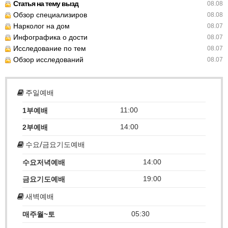
Статья на тему вызд
08.08
Обзор специализиров
08.08
Нарколог на дом
08.07
Инфографика о дости
08.07
Исследование по тем
08.07
Обзор исследований
08.07
주일예배
11:00
1부예배
14:00
2부예배
수요/금요기도예배
14:00
수요저녁예배
19:00
금요기도예배
새벽예배
05:30
매주월~토