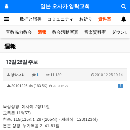
일본 오사카 영락교회
눔의 방
敬拝と讃美
コミュニティ
お祈り
資料室
宣教協力教会
週報
教会活動写真
音楽資料室
ダウンロ
週報
12일 26일 주보
영락교회
1
11,130
2010.12.25 19:14
20101226.xls (183.5K)
2
2010.12.27
묵상성경: 이사야 7장14절
교독문 119(57)
찬송: 115(115장), 287(205장) - 세례식, 123(123장)
본문 성경: 누가복음 2: 41-51절