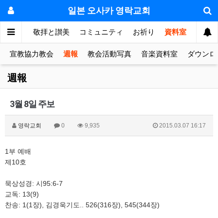
일본 오사카 영락교회
눔의 방
敬拝と讃美
コミュニティ
お祈り
資料室
宣教協力教会
週報
教会活動写真
音楽資料室
ダウンロ
週報
3월 8일 주보
영락교회
0
9,935
2015.03.07 16:17
1부 예배
제10호
묵상성경: 시95:6-7
교독: 13(9)
찬송: 1(1장), 김경욱기도.. 526(316장), 545(344장)