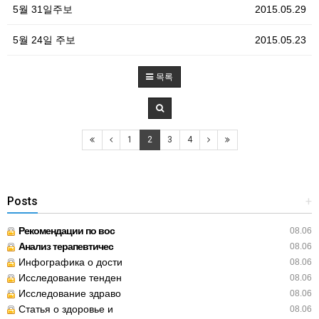
5월 31일주보
2015.05.29
5월 24일 주보
2015.05.23
목록
1
2
3
4
Posts
+
Рекомендации по вос
08.06
Анализ терапевтичес
08.06
Инфографика о дости
08.06
Исследование тенден
08.06
Исследование здраво
08.06
Статья о здоровье и
08.06