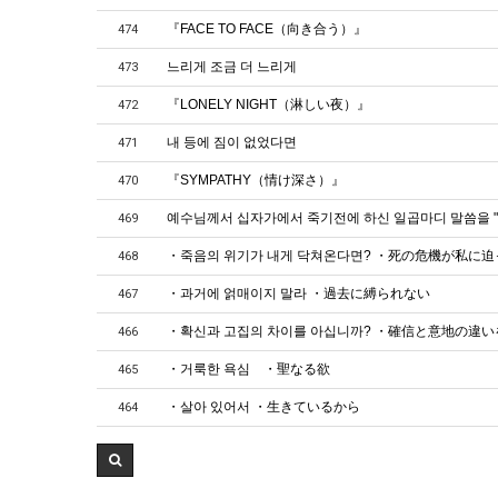
『FACE TO FACE（向き合う）』
474
느리게 조금 더 느리게
473
『LONELY NIGHT（淋しい夜）』
472
내 등에 짐이 없었다면
471
『SYMPATHY（情け深さ）』
470
예수님께서 십자가에서 죽기전에 하신 일곱마디 말씀을 "
469
・죽음의 위기가 내게 닥쳐온다면? ・死の危機が私に
468
・과거에 얽매이지 말라 ・過去に縛られない
467
・확신과 고집의 차이를 아십니까? ・確信と意地の違
466
・거룩한 욕심 ・聖なる欲
465
・살아 있어서 ・生きているから
464