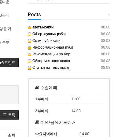
아름다운
Posts
+
 같은데
авет миракян
08.08
앙을 가
Обзор научных работ
08.08
Скам-публикация
08.08
는 부부
Информационная публ
08.08
Рекомендации по бор
08.08
Обзор методов психо
08.08
프린트
Статья на тему вызд
08.08
주일예배
1부예배
11:00
2부예배
14:00
목록
수요/금요기도예배
수요저녁예배
14:00
조회