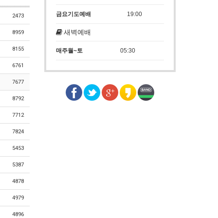
금요기도예배
19:00
2473
새벽예배
8959
8155
매주월~토
05:30
6761
7677
8792
7712
7824
5453
5387
4878
4979
4896