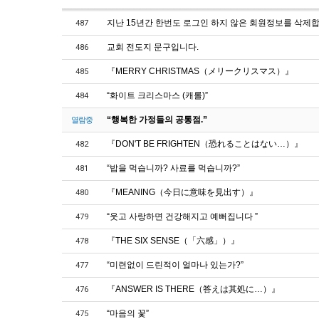
지난 15년간 한번도 로그인 하지 않은 회원정보를 삭제합
487
교회 전도지 문구입니다.
486
『MERRY CHRISTMAS（メリークリスマス）』
485
“화이트 크리스마스 (캐롤)”
484
“행복한 가정들의 공통점.”
열람중
『DON'T BE FRIGHTEN（恐れることはない…）』
482
“밥을 먹습니까? 사료를 먹습니까?”
481
『MEANING（今日に意味を見出す）』
480
“웃고 사랑하면 건강해지고 예뻐집니다 ”
479
『THE SIX SENSE（「六感」）』
478
“미련없이 드린적이 얼마나 있는가?”
477
『ANSWER IS THERE（答えは其処に…）』
476
“마음의 꽃”
475