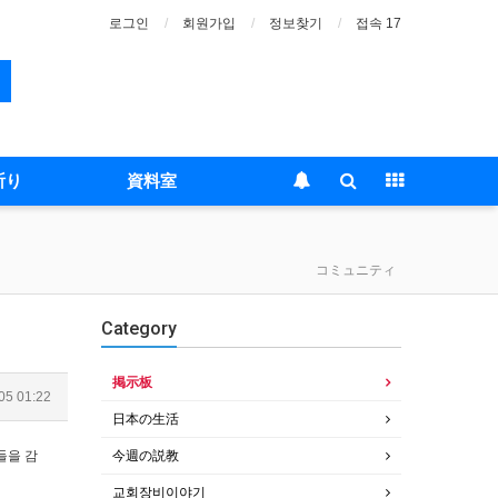
로그인
회원가입
정보찾기
접속 17
祈り
資料室
コミュニティ
Category
掲示板
05 01:22
日本の生活
들을 감
今週の説教
교회장비이야기