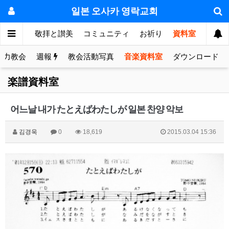
일본 오사카 영락교회
눔의 방
敬拝と讃美
コミュニティ
お祈り
資料室
協力教会
週報
教会活動写真
音楽資料室
ダウンロード
楽譜資料室
어느날 내가 たとえばわたしが 일본 찬양 악보
김경욱
0
18,619
2015.03.04 15:36