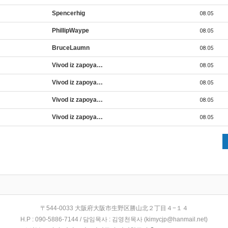
Spencerhig
08.05
PhillipWaype
08.05
BruceLaumn
08.05
Vivod iz zapoya…
08.05
Vivod iz zapoya…
08.05
Vivod iz zapoya…
08.05
Vivod iz zapoya…
08.05
〒544-0033 大阪府大阪市生野区勝山北２丁目４−１４
H.P : 090-5886-7144 / 담임목사 : 김영천목사 (kimycjp@hanmail.net)