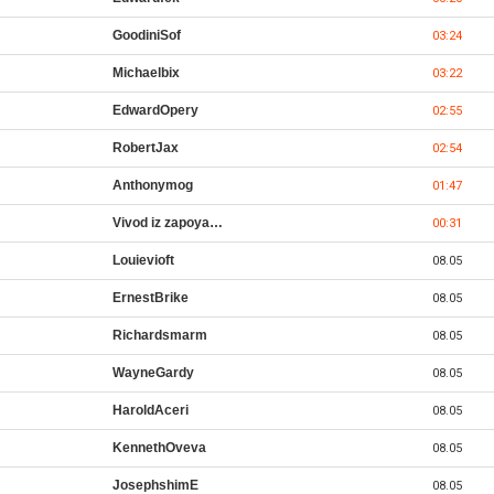
GoodiniSof
03:24
Michaelbix
03:22
EdwardOpery
02:55
RobertJax
02:54
Anthonymog
01:47
Vivod iz zapoya…
00:31
Louievioft
08.05
ErnestBrike
08.05
Richardsmarm
08.05
WayneGardy
08.05
HaroldAceri
08.05
KennethOveva
08.05
JosephshimE
08.05