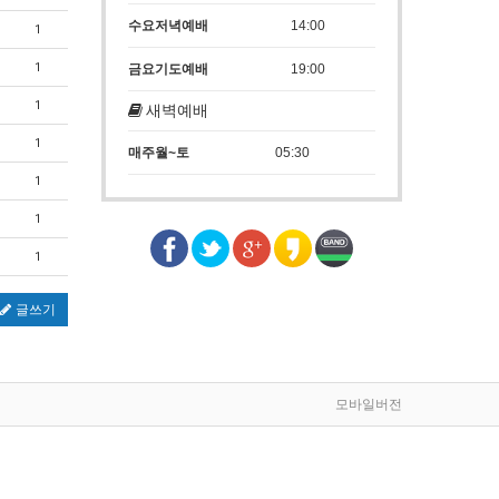
수요저녁예배
14:00
1
1
금요기도예배
19:00
1
새벽예배
1
매주월~토
05:30
1
1
1
글쓰기
모바일버전