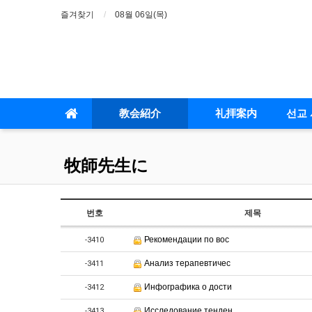
즐겨찾기
08월 06일(목)
教会紹介
礼拝案内
선교 
牧師先生に
번호
제목
Рекомендации по вос
-3410
Анализ терапевтичес
-3411
Инфографика о дости
-3412
Исследование тенден
-3413