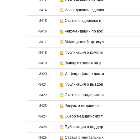
Исследование здраво
-3414
Статья о здоровье и
-3415
Рекомендации по вос
-3416
Медицинский артикул
-3417
Публикация о компле
-3418
Вывод из запоя на д
-3419
Инфографика о дости
-3420
Публикация о выздор
-3421
Статья о поддержани
-3422
Ресурс о медицине
-3423
Обзор медицинских т
-3424
Публикация о поддер
-3425
Статья о ментальных
-3426