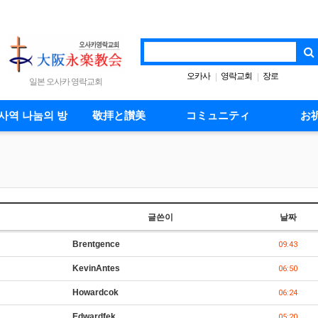
오카사
영락교회
장로
|
|
일본 오사카 영락교회
사역 나눔의 방
敬拝と讃美
コミュニティ
お
글쓴이
날짜
Brentgence
09:43
KevinAntes
06:50
Howardcok
06:24
Edwardfek
05:20