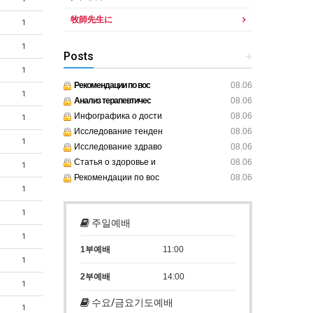
牧師先生に
1
1
Posts
+
1
Рекомендации по вос
08.06
1
Анализ терапевтичес
08.06
Инфографика о дости
08.06
1
Исследование тенден
08.06
1
Исследование здраво
08.06
Статья о здоровье и
08.06
1
Рекомендации по вос
08.06
1
1
주일예배
1
1부예배
11:00
1
2부예배
14:00
1
수요/금요기도예배
1