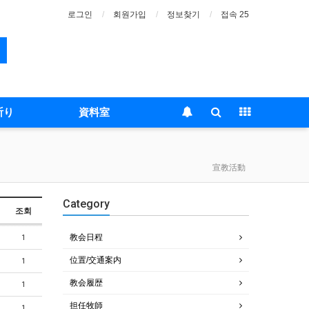
로그인
회원가입
정보찾기
접속 25
祈り
資料室
宣教活動
Category
조회
教会日程
1
位置/交通案内
1
教会履歴
1
担任牧師
1