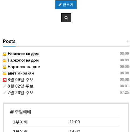
글쓰기
Posts
+
Нарколог на дом
08.09
Нарколог на дом
08.09
Нарколог на дом
08.08
авет миракян
08.08
8월 09일 주보
08.08
8월 02일 주보
08.01
7월 26일 주보
07.25
주일예배
11:00
1부예배
14:00
2부예배