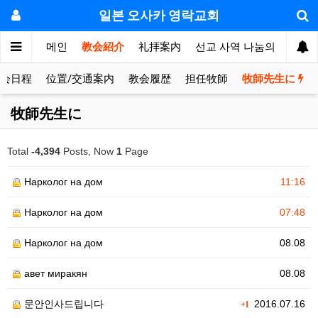
일본 오사카 영락교회
메인
教会紹介
礼拝案内
선교 사역 나눔의 방
敬
会日程
位置/交通案内
教会履歴
担任牧師
牧師先生に
牧師先生に
Total
-4,394
Posts, Now
1
Page
Нарколог на дом
11:16
Нарколог на дом
07:48
Нарколог на дом
08.08
авет миракян
08.08
문안인사드립니다
2016.07.16
+1